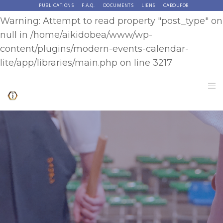
PUBLICATIONS
F.A.Q.
DOCUMENTS
LIENS
CABOUFOR
Warning
: Attempt to read property "post_type" on
null in
/home/aikidobea/www/wp-
content/plugins/modern-events-calendar-
lite/app/libraries/main.php
on line
3217