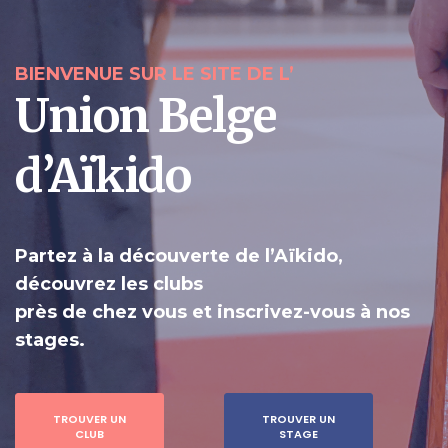
BIENVENUE SUR LE SITE DE L’
Union Belge
d’Aïkido
Partez à la découverte de l’Aïkido,
découvrez les clubs
près de chez vous et inscrivez-vous à nos
stages.
TROUVER UN
TROUVER UN
CLUB
STAGE