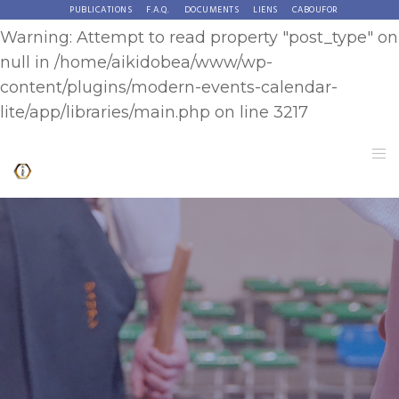
PUBLICATIONS
F.A.Q.
DOCUMENTS
LIENS
CABOUFOR
Warning
: Attempt to read property "post_type" on
null in
/home/aikidobea/www/wp-
content/plugins/modern-events-calendar-
lite/app/libraries/main.php
on line
3217