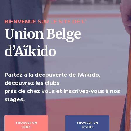
BIENVENUE SUR LE SITE DE L’
Union Belge
d’Aïkido
Partez à la découverte de l’Aïkido,
découvrez les clubs
près de chez vous et inscrivez-vous à nos
stages.
TROUVER UN
TROUVER UN
CLUB
STAGE