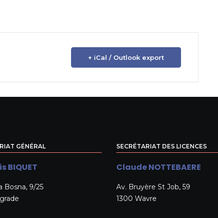
+ iCal / Outlook export
RIAT GÉNÉRAL
SECRÉTARIAT DES LICENCES
is BIQUET
Claude NOTTEBAERE
a Bosna, 9/25
Av. Bruyère St Job, 59
lgrade
1300 Wavre