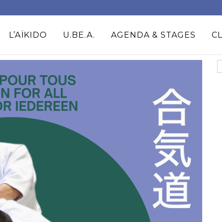
L’AÏKIDO
U.BE.A.
AGENDA & STAGES
C