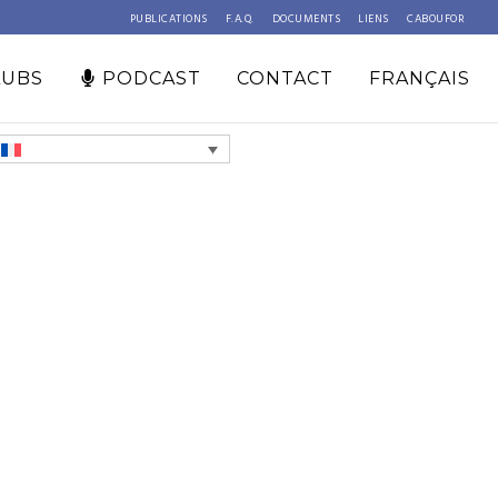
PUBLICATIONS
F.A.Q.
DOCUMENTS
LIENS
CABOUFOR
LUBS
PODCAST
CONTACT
FRANÇAIS