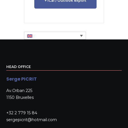
+ iCal / Outlook export
HEAD OFFICE
Serge PICRIT
Av.Orban 225
1150 Bruxelles
+32 2 779 15 84
sergepicrit@hotmail.com