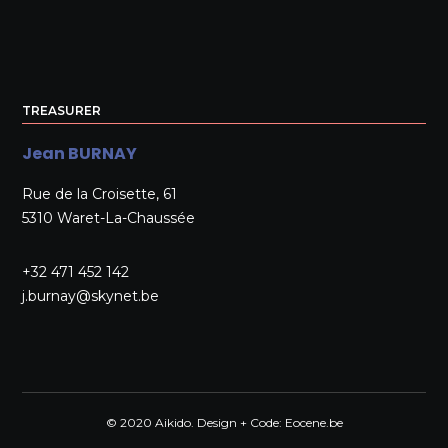
TREASURER
Jean BURNAY
Rue de la Croisette, 61
5310 Waret-La-Chaussée
+32 471 452 142
j.burnay@skynet.be
© 2020 Aikido. Design + Code:
Eocene.be