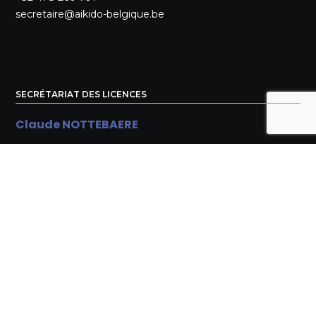
secretaire@aikido-belgique.be
SECRÉTARIAT DES LICENCES
Claude NOTTEBAERE
Av. Bruyère St Job, 59
1300 Wavre
+32 10 22 42 79
licences@aikido-belgique.be