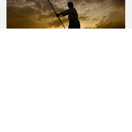
Als we de kenmerken van Aikido in enkele
kernwoorden zouden samenvatten, moeten
we nadruk leggen op de uiterlijke
kwaliteiten (techniek, effectiviteit, gebruik
van de energie van de ander, esthetiek),
innerlijke kwaliteiten (evenwicht, gebruik
van Ki, zelfbeheersing, ademhaling) en
morele waarden (proportionele verdediging,
niet-agressiviteit, streven naar niet-strijden).