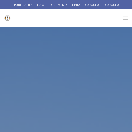
PUBLICATIES
F.A.Q.
DOCUMENTS
LINKS
CABOUFOR
CABOUFOR