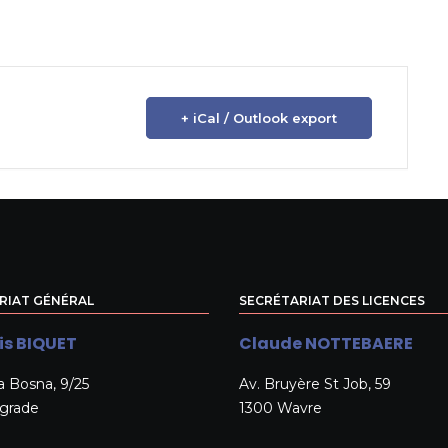
+ iCal / Outlook export
RIAT GÉNÉRAL
SECRÉTARIAT DES LICENCES
is BIQUET
Claude NOTTEBAERE
a Bosna, 9/25
Av. Bruyère St Job, 59
lgrade
1300 Wavre