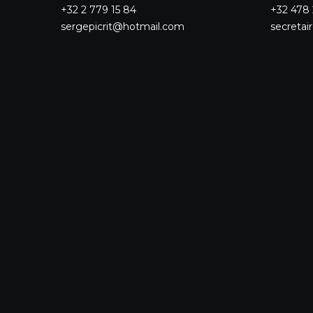
+32 2 779 15 84
+32 478
sergepicrit@hotmail.com
secretai