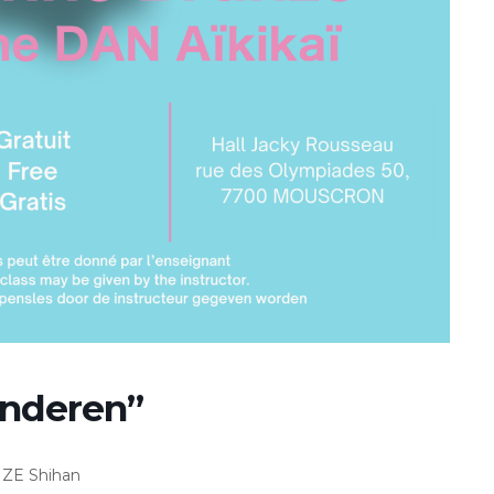
inderen”
NZE Shihan