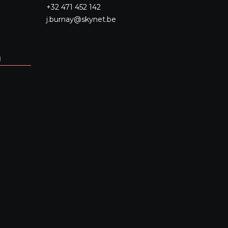
+32 471 452 142
j.burnay@skynet.be
N