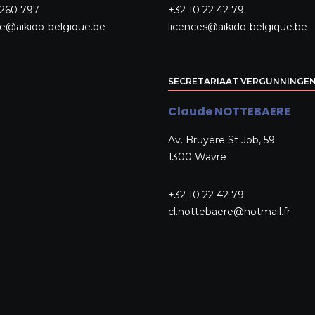
 260 797
+32 10 22 42 79
re@aikido-belgique.be
licences@aikido-belgique.be
SECRETARIAAT VERGUNNINGE
Claude NOTTEBAERE
Av. Bruyère St Job, 59
1300 Wavre
+32 10 22 42 79
cl.nottebaere@hotmail.fr