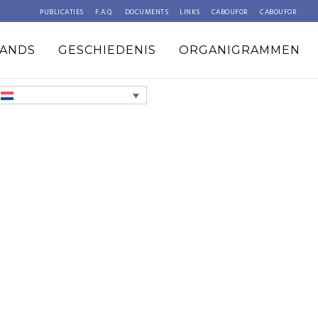
PUBLICATIES
F.A.Q.
DOCUMENTS
LINKS
CABOUFOR
CABOUFOR
ANDS
GESCHIEDENIS
ORGANIGRAMMEN