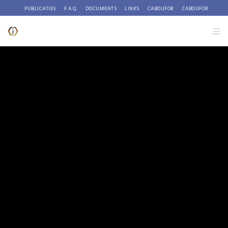
PUBLICATIES
F.A.Q.
DOCUMENTS
LINKS
CABOUFOR
CABOUFOR