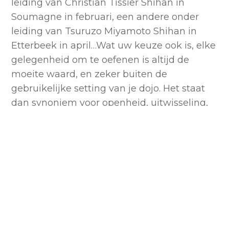
leiding van Christian Tissier Shihan in
Soumagne in februari, een andere onder
leiding van Tsuruzo Miyamoto Shihan in
Etterbeek in april…Wat uw keuze ook is, elke
gelegenheid om te oefenen is altijd de
moeite waard, en zeker buiten de
gebruikelijke setting van je dojo. Het staat
dan synoniem voor openheid, uitwisseling,
en haalt ons uit onze comfortzone, met
soms anders lesgeven (in schijn), andere
partners,… Aarzel niet, waag de sprong, duw
de deur open en ontdek, u komt er alleen
maar verrijkt uit!
Aarzel niet om u bij ons aan te sluiten of
contact met ons op te nemen als u vragen