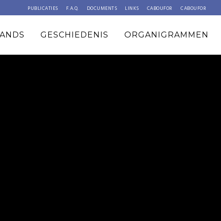
PUBLICATIES
F.A.Q.
DOCUMENTS
LINKS
CABOUFOR
CABOUFOR
ANDS
GESCHIEDENIS
ORGANIGRAMMEN