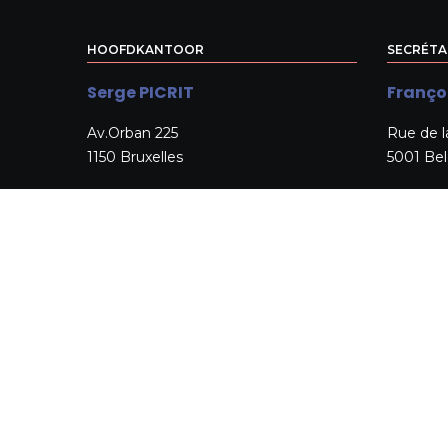
HOOFDKANTOOR
SECRÉTA
Serge PICRIT
Franço
Av.Orban 225
Rue de l
1150 Bruxelles
5001 Be
+32 2 779 15 84
+32 478
sergepicrit@hotmail.com
secretai