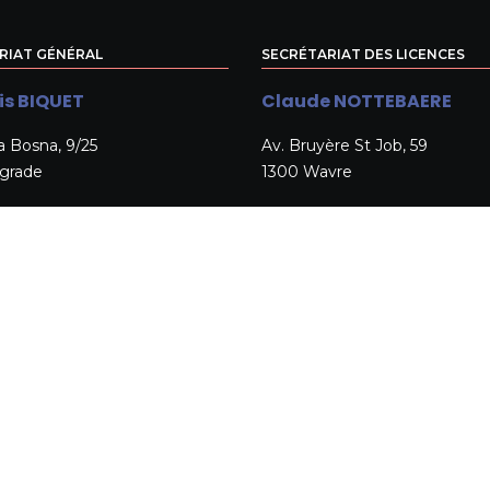
RIAT GÉNÉRAL
SECRÉTARIAT DES LICENCES
is BIQUET
Claude NOTTEBAERE
a Bosna, 9/25
Av. Bruyère St Job, 59
lgrade
1300 Wavre
 260 797
+32 10 22 42 79
re@aikido-belgique.be
licences@aikido-belgique.be
SECRETARIAAT VERGUNNINGE
Claude NOTTEBAERE
Av. Bruyère St Job, 59
1300 Wavre