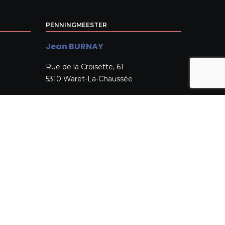
PENNINGMEESTER
Jean BURNAY
Rue de la Croisette, 61
5310 Waret-La-Chaussée
+32 471 452 142
j.burnay@skynet.be
N